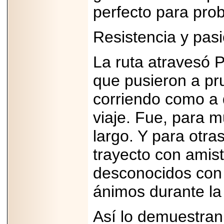
Disfruta el Día del
perfecto para prob
Padre con Sylvester
Stallone, Jason
Statham, Dave
Resistencia y pas
Bautista y más
hombres de acción
en Adrenalina Pura+
La ruta atravesó 
que pusieron a pr
corriendo como a
2026-01-14
Refugio
viaje. Fue, para 
Franciscano:
Avances de la
reunión con el
largo. Y para otra
Gobierno de la
Ciudad de México
trayecto con amist
desconocidos con 
ánimos durante la 
2026-06-18
G-SHOCK, EL
Así lo demuestran
RELOJ CASIO
“INDESTRUCTIBLE”