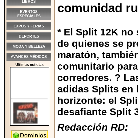
LIBROS
comunidad ru
EVENTOS
ESPECIALES
EXPOS Y FERIAS
* El Split 12K no
DEPORTES
de quienes se pr
MODA Y BELLEZA
maratón, también
AVANCES MÉDICOS
comunitario par
Ultimas noticias
corredores. ? Las
adidas Splits en
horizonte: el Spli
desafiante Split 
Redacción RD:
2026-05-25