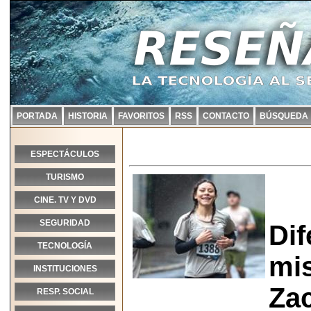
PORTADA
HISTORIA
FAVORITOS
RSS
CONTACTO
BÚSQUEDA
ESPECTÁCULOS
TURISMO
CINE. TV Y DVD
SEGURIDAD
Dif
TECNOLOGÍA
mis
INSTITUCIONES
Zac
RESP. SOCIAL