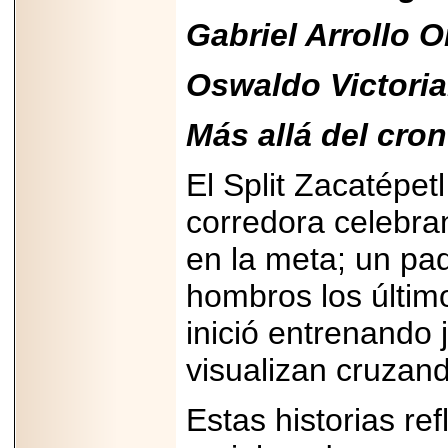
importar su
capacidad de pago.
Gabriel Arrollo O
Oswaldo Victoria
2026-03-27
Más allá del cro
Lanza editorial
ateconqueso serie
“Finanzas para
El Split Zacatépet
Infancias” para
impulsar educación
corredora celebra
financiera de la
niñez.
en la meta; un pad
hombros los últim
inició entrenando 
2026-05-20
visualizan cruzand
JULIO REGALADO
CELEBRA SU
DÉCIMA EDICIÓN
CON SÚPER
Estas historias re
OFERTAS.