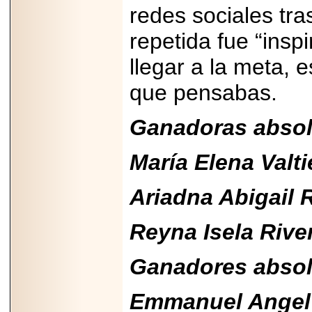
PRESENTE EN
redes sociales tra
MÉXICO.
repetida fue “insp
llegar a la meta, 
que pensabas.
2026-05-25
IDENTIFICAN
AFECTACIONES
Ganadoras absol
PRODUCIDAS POR
Helicobacter pylori
EN CÉLULAS DEL
María Elena Valti
PÁNCREAS.
Ariadna Abigail 
Reyna Isela River
2026-05-27
Shriners Childrens
Ganadores absol
México transforma
la vida de miles de
niñas y niños con
atención médica
Emmanuel Angel 
especializada sin