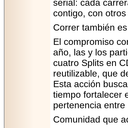
serial: cada carr
contigo, con otros
Correr también es
2026-06-15
Alejandro
El compromiso con 
Maldonado, "El Yoga
Teacher", celebrará
año, las y los part
el día mundial del
yoga con una Master
Class masiva en
cuatro Splits en 
Expo Espiritualidad
2026.
reutilizable, que 
Esta acción busca
tiempo fortalecer 
pertenencia entre 
2026-03-19
CON 18 AÑOS, EL
Comunidad que 
MEXICANO DIEGO
MENDEZTORRES
ACELERA RUMBO