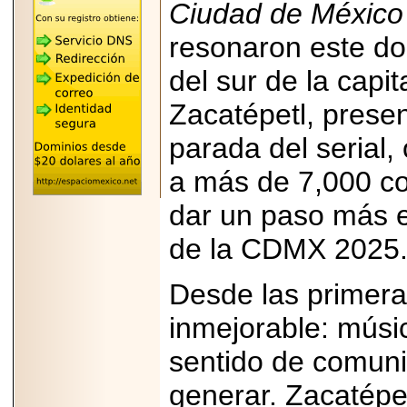
"MARIACHAZO"
Ciudad de México
REÚNE A LAS
LEYENDAS
resonaron este do
MARIACHI VARGAS
Y NUEVO
del sur de la capit
TECALITLÁN EN LA
ARENA CDMX.
Zacatépetl, pres
parada del serial,
a más de 7,000 co
2025-10-16
ANUNCIA SECTUR
dar un paso más e
CDMX EL BOKSUNA
FEST: ENCUENTRO
DE TRADICIONES,
de la CDMX 2025
CULTURA Y
GASTRONOMÍA
ENTRE MÉXICO Y
Desde las primeras
COREA DEL SUR.
inmejorable: músic
sentido de comuni
generar. Zacatépet
2026-06-18