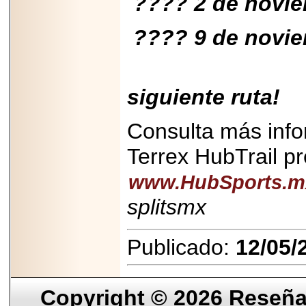
???? 2 de novie
???? 9 de novie
¡Nos v
siguiente ruta!
Consulta más info
Terrex HubTrail 
www.HubSports.m
splitsmx
Publicado:
12/05/
Copyright © 2026
Reseña 