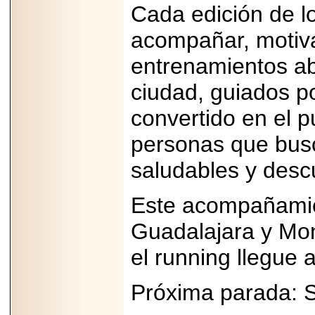
A NASCAR Y
Cada edición de l
APUNTA A
MARTINSVILLE.
acompañar, motiva
entrenamientos ab
ciudad, guiados p
2025-05-23
¿No usas
convertido en el 
lubricante? Esto es
lo que te estás
personas que bus
perdiendo.
saludables y desc
Este acompañamie
Guadalajara y Mon
2026-06-12
Medtronic impulsa
el running llegue
una nueva era en
estimulación
cardíaca con el
Próxima parada: 
marcapasos más
pequeño del mundo.