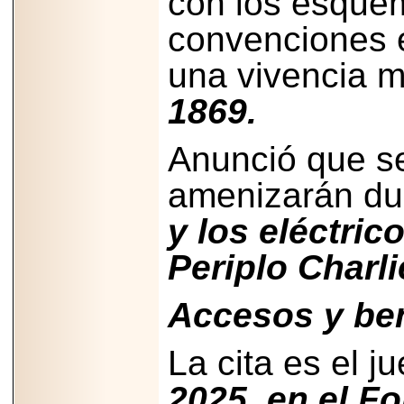
con los esquem
2026-
07-29
convenciones e
21
una vivencia m
1869.
EDICIÓN EXPO
TORTA 2026, EN
VENUSTIANO
Anunció que se
CARRANZA.
amenizarán du
y los eléctric
2026-07-27
Periplo Charl
NASCAR MÉXICO
ACELERA HACIA
UNA NUEVA ERA
Accesos y ben
DE CARRERAS,
MÚSICA Y
ENTRETENIMIENTO.
La cita es el j
2025, en el F