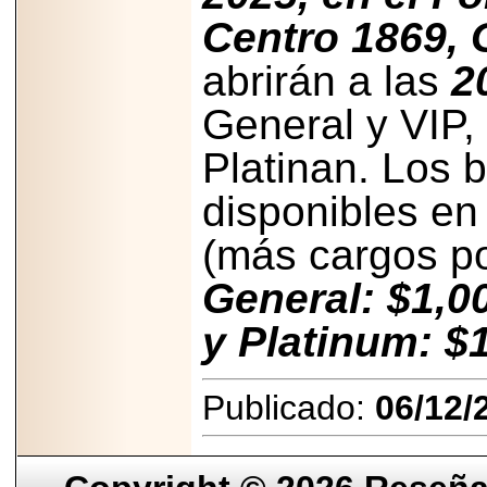
2025-05-23
Centro 1869, 
¿No usas
lubricante? Esto es
abrirán a las
2
lo que te estás
perdiendo.
General y VIP,
Platinan. Los 
disponibles en
2026-07-24
(más cargos por
Especialistas
advierten que el
General: $1,0
TDAH continúa
subdiagnosticado en
adolescentes y
y Platinum: $
adultos, afectando el
desempeño
académico, laboral y
la calidad de vida
Publicado:
06/12/