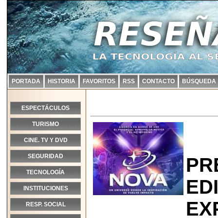
PORTADA
HISTORIA
FAVORITOS
RSS
CONTACTO
BÚSQUEDA
ESPECTÁCULOS
TURISMO
CINE. TV Y DVD
SEGURIDAD
PR
TECNOLOGÍA
ED
INSTITUCIONES
EX
RESP. SOCIAL