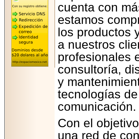
"MARIACHAZO"
cuenta con más
REÚNE A LAS
LEYENDAS
estamos compr
MARIACHI VARGAS
Y NUEVO
TECALITLÁN EN LA
los productos 
ARENA CDMX.
a nuestros cli
profesionales 
2025-10-16
consultoría, di
ANUNCIA SECTUR
CDMX EL BOKSUNA
y mantenimien
FEST: ENCUENTRO
DE TRADICIONES,
CULTURA Y
tecnologías de
GASTRONOMÍA
ENTRE MÉXICO Y
COREA DEL SUR.
comunicación.
Con el objetiv
una red de con
2026-06-18