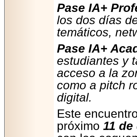
importar su
Pase IA+ Prof
capacidad de pago.
los dos días d
temáticos, net
2026-03-27
Lanza editorial
Pase IA+ Aca
ateconqueso serie
“Finanzas para
estudiantes y 
Infancias” para
impulsar educación
financiera de la
acceso a la zo
niñez.
como a pitch r
digital.
2026-05-20
Este encuentro
JULIO REGALADO
CELEBRA SU
próximo
11 de
DÉCIMA EDICIÓN
CON SÚPER
OFERTAS.