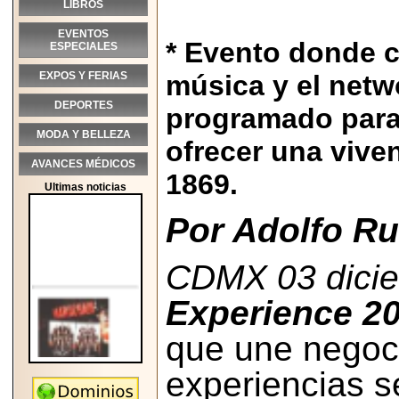
LIBROS
EVENTOS
* Evento donde c
ESPECIALES
EXPOS Y FERIAS
música y el netw
DEPORTES
programado para 
MODA Y BELLEZA
ofrecer una viven
AVANCES MÉDICOS
1869.
Ultimas noticias
Por Adolfo Ru
CDMX 03 dicie
Experience 20
que une negoci
experiencias s
2026-05-25