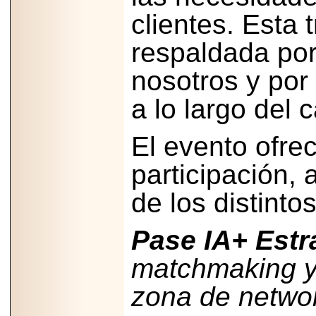
PRESENTE EN
clientes. Esta 
MÉXICO.
respaldada por
nosotros y por
a lo largo del 
2026-05-25
IDENTIFICAN
AFECTACIONES
PRODUCIDAS POR
El evento ofre
Helicobacter pylori
EN CÉLULAS DEL
participación,
PÁNCREAS.
de los distinto
Pase IA+ Estr
2026-05-27
Shriners Childrens
matchmaking y 
México transforma
la vida de miles de
zona de network
niñas y niños con
atención médica
especializada sin