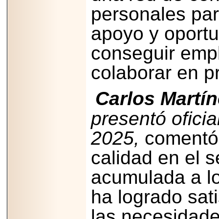
Disfruta el Día del
personales par
Padre con Sylvester
Stallone, Jason
apoyo y oport
Statham, Dave
Bautista y más
hombres de acción
conseguir empl
en Adrenalina Pura+
colaborar en p
Carlos Martín
2026-01-14
Refugio
presentó ofici
Franciscano:
Avances de la
reunión con el
2025,
comentó.
Gobierno de la
Ciudad de México
calidad en el s
acumulada a lo
ha logrado sat
2026-06-18
G-SHOCK, EL
las necesidade
RELOJ CASIO
“INDESTRUCTIBLE”