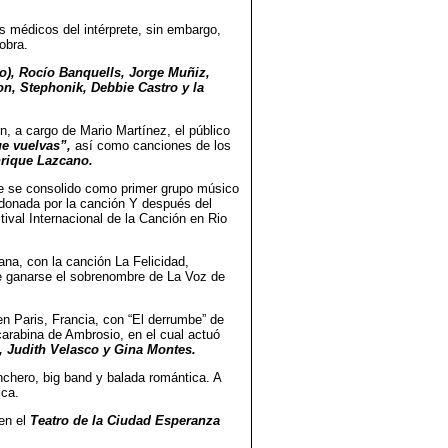
s médicos del intérprete, sin embargo,
obra.
ro), Rocío Banquells, Jorge Muñiz,
on, Stephonik, Debbie Castro y la
n, a cargo de Mario Martínez, el público
ue vuelvas”,
así como canciones de los
nrique Lazcano.
ue se consolido como primer grupo músico
donada por la canción Y después del
tival Internacional de la Canción en Rio
ana, con la canción La Felicidad,
de ganarse el sobrenombre de La Voz de
en Paris, Francia, con “El derrumbe” de
carabina de Ambrosio, en el cual actuó
, Judith Velasco y Gina Montes.
chero, big band y balada romántica. A
ica.
en el
Teatro de la Ciudad Esperanza