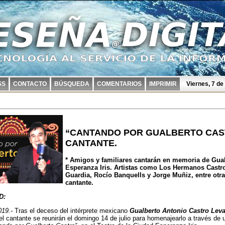
SS
CONTACTO
BÚSQUEDA
COMENTARIOS
IMPRIMIR
Viernes, 7 d
“CANTANDO POR GUALBERTO CAS
CANTANTE.
* Amigos y familiares cantarán en memoria de Gual
Esperanza Iris. Artistas como Los Hermanos Castro
Guardia, Rocío Banquells y Jorge Muñiz, entre otr
cantante.
D:
019.-
Tras el deceso del intérprete mexicano
Gualberto Antonio Castro Levar
el cantante se reunirán el domingo 14 de julio para homenajearlo a través de u