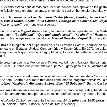
ando por Gualberto Castro”
, en el Teatro de la Ciudad Esperanza Iris.
 el evento estaba considerado para recaudar fondos para apoyar en los gasto
ble fallecimiento en días recientes, el concierto será un homenaje a su vida y 
rá con la presencia de
Los Hermanos Castro (Arturo, Benito y Javier Cast
s, Estela Nuñez, Crystal, Kiko Campos, Rodrigo de la Cadena, Mr. Clayt
“Voz en punto”,
por mencionar algunos.
ción musical de
Miguel Ángel Díaz
y la dirección de la orquesta de Tino Martí
itos como
“La felicidad”, “Que mal amada estás”, “Yo sin ti” y “Hasta q
tados. El homenaje será conducido por
Maribel Guardia, Raquel Bigorra y E
stro
fue integrante del grupo musical; “Los Hermanos Castro”, agrupación q
mericano en Estados Unidos, Centroamérica y Sudamérica. En 1971 fue galar
ategorías de Mejor Canción, Arreglo, Música, Letra e Interpretación por el Fes
asil.
ntérprete representó a México en el IV Festival OTI de la Canción Iberoameric
 Felipe Gil, tema con el que obtuvo el primer lugar y ganó el OTI, además 
omo solista obtuvo el primer lugar en el Festival Internacional de la Canción 
Barrera. Castro fue durante tres años conductor del programa televisivo La 
r López “Chabelo”, Alejandro Suárez, Beto “El Boticario”, Benito Castro
rabó más de cuarenta discos de varios géneros como bolero, salsa, banda ran
tro lo caracterizaba una profunda vocación, profesionalismo y amor a la mús
 Gualberto Castro”,
se presentará el domingo
14 de julio a las 18:00 horas,
36, colonia Centro Histórico, cerca del Metro Allende).