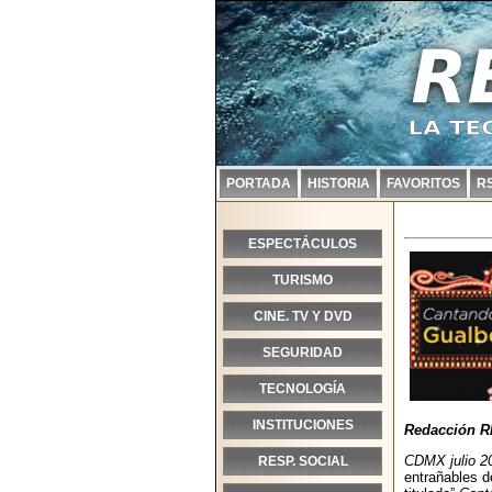
PORTADA
HISTORIA
FAVORITOS
R
ESPECTÁCULOS
TURISMO
CINE. TV Y DVD
SEGURIDAD
TECNOLOGÍA
INSTITUCIONES
Redacción R
CDMX julio 2
RESP. SOCIAL
entrañables d