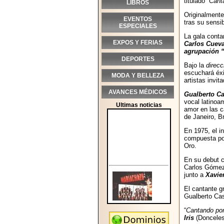
titulado”
Cant
LIBROS
Originalmente
EVENTOS
tras su sensi
ESPECIALES
La gala conta
EXPOS Y FERIAS
Carlos Cueva
agrupación 
DEPORTES
Bajo la
direc
escuchará éx
MODA Y BELLEZA
artistas invi
AVANCES MÉDICOS
Gualberto Ca
vocal latinoa
Ultimas noticias
amor en las c
de Janeiro, Br
En 1975, el i
compuesta por
Oro.
En su debut c
Carlos Gómez 
junto a
Xavie
El cantante g
Gualberto Cas
“
Cantando por
Iris
(Donceles 