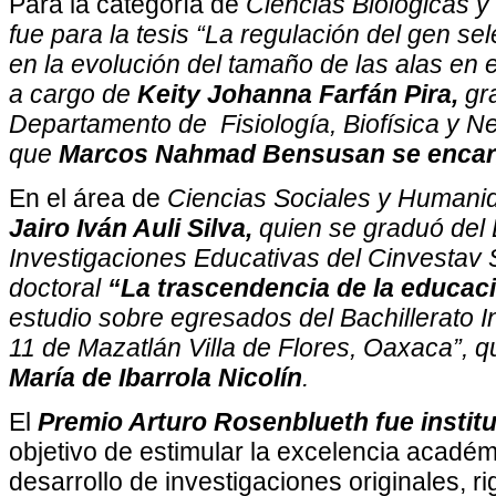
Para la categoría de
Ciencias Biológicas y 
fue para la tesis “La regulación del gen sel
en la evolución del tamaño de las alas en 
a cargo de
Keity Johanna Farfán Pira,
gr
Departamento de Fisiología, Biofísica y N
que
Marcos Nahmad Bensusan se encarg
En el área de
Ciencias Sociales y Humani
Jairo Iván Auli Silva,
quien se graduó del
Investigaciones Educativas del Cinvestav S
doctoral
“La trascendencia de la educac
estudio sobre egresados del Bachillerato I
11 de Mazatlán Villa de Flores, Oaxaca”, 
María de Ibarrola Nicolín
.
El
Premio Arturo Rosenblueth fue instit
objetivo de estimular la excelencia acadé
desarrollo de investigaciones originales, ri