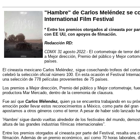
"Hambre" de Carlos Meléndez se co
International Film Festival
* Entre los premios otorgados al cineasta por par
con EE UU, con apoyos de filmación.
Redacción RD:
CDMX 31 agosto 2022.-
El cortometraje de terror de
a Mejor dirección, Premio del público y Mejor cortom
países.
El cineasta mexicano Carlos Meléndez, sigue cosechando trofeos del cortom
celebró la selección oficial número 100. En esta ocasión el Festival Interna
una selección de 778 películas provenientes de 75 países.
Los premios a Mejor dirección, Premio del público y Mejor cortometraje, fuer
productora Mar Mercado, dentro de la ceremonia de clausura.
Fue así que
Carlos Mélendez,
quien ya se encuentra trabajando en su pró
emoción poder llevar estos reconocimientos a México, como parte del gran
apostamos a otros géneros como el terror. A pesar de haber sido lanzado h
’Hambre’ sigue dando vueltas alrededor de los festivales del mundo, demos
altura de las grandes industrias fílmicas internacionales”.
Entre los premios otorgados al cineasta por parte del Festival, resalta un
filmación. Además de un premio económico, así como 70 horas laborales, d