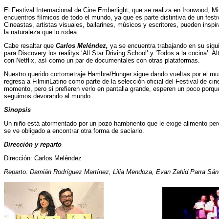
El Festival Internacional de Cine Emberlight, que se realiza en Ironwood, 
encuentros fílmicos de todo el mundo, ya que es parte distintiva de un festiv
Cineastas, artistas visuales, bailarines, músicos y escritores, pueden inspi
la naturaleza que lo rodea.
Cabe resaltar que
Carlos Meléndez,
ya se encuentra trabajando en su sigu
para Discovery los realitys ‘All Star Driving School’ y ’Todos a la cocina’. Al
con Netflix, así como un par de documentales con otras plataformas.
Nuestro querido cortometraje Hambre/Hunger sigue dando vueltas por el mun
regresa a FilminLatino como parte de la selección oficial del Festival de cine
momento, pero si prefieren verlo en pantalla grande, esperen un poco por
seguimos devorando al mundo.
Sinopsis
Un niño está atormentado por un pozo hambriento que le exige alimento per
se ve obligado a encontrar otra forma de saciarlo.
Dirección y reparto
Dirección: Carlos Meléndez
Reparto: Damián Rodríguez Martínez, Lilia Mendoza, Evan Zahid Parra Sá