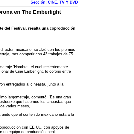
Sección: CINE. TV Y DVD
rona en The Emberlight
te del Festival, resalta una coproducción
l director mexicano, se alzó con los premios
etraje, tras competir con 43 trabajos de 75
etraje ‘Hambre’, el cual recientemente
cional de Cine Emberlight, lo coronó entre
on entregados al cineasta, junto a la
ximo largometraje, comentó: “Es una gran
 esfuerzo que hacemos los cineastas que
ace varios meses,
trando que el contenido mexicano está a la
a coproducción con EE UU, con apoyos de
e un equipo de producción local.