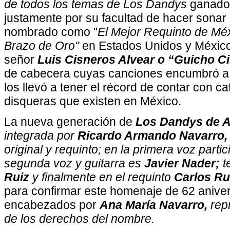
de todos los temas de Los Dandys
ganado
justamente por su facultad de hacer sonar 
nombrado como "
El Mejor Requinto de Méx
Brazo de Oro"
en Estados Unidos y México.
señor
Luis Cisneros Alvear o “Guicho C
de cabecera cuyas canciones encumbró a 
los llevó a tener el récord de contar con c
disqueras que existen en México.
La nueva generación de
Los Dandys de 
integrada por
Ricardo Armando Navarro,
original y requinto; en la primera voz parti
segunda voz y guitarra es
Javier Nader;
t
Ruiz
y finalmente en el requinto
Carlos Ru
para confirmar este homenaje de 62 anivers
encabezados por
Ana María Navarro,
rep
de los derechos del nombre.